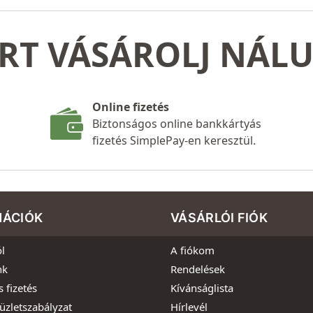
RT VÁSÁROLJ NÁL
Online fizetés
Biztonságos online bankkártyás
fizetés SimplePay-en keresztül.
MÁCIÓK
VÁSÁRLÓI FIÓK
l
A fiókom
nk
Rendelések
s fizetés
Kívánságlista
üzletszabályzat
Hírlevél