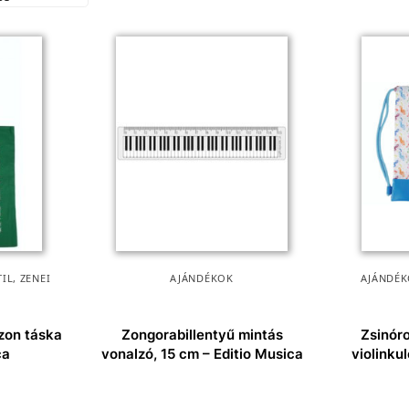
TIL
,
ZENEI
AJÁNDÉKOK
AJÁNDÉ
zon táska
Zongorabillentyű mintás
Zsinóro
ca
vonalzó, 15 cm – Editio Musica
violinkul