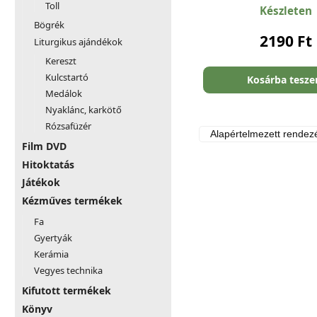
Toll
Készleten
Bögrék
2190
Ft
Liturgikus ajándékok
Kereszt
Kulcstartó
Kosárba tesz
Medálok
Nyaklánc, karkötő
Rózsafüzér
Film DVD
Hitoktatás
Játékok
Kézműves termékek
Fa
Gyertyák
Kerámia
Vegyes technika
Kifutott termékek
Könyv