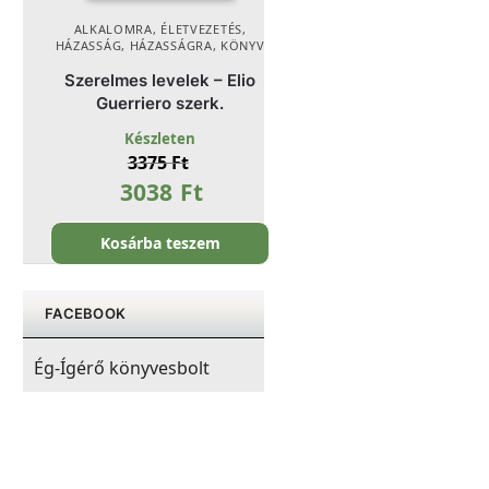
ALKALOMRA
,
ÉLETVEZETÉS
,
HÁZASSÁG
,
HÁZASSÁGRA
,
KÖNYV
Szerelmes levelek – Elio
Guerriero szerk.
Készleten
3375
Ft
3038
Ft
Kosárba teszem
FACEBOOK
Ég-Ígérő könyvesbolt