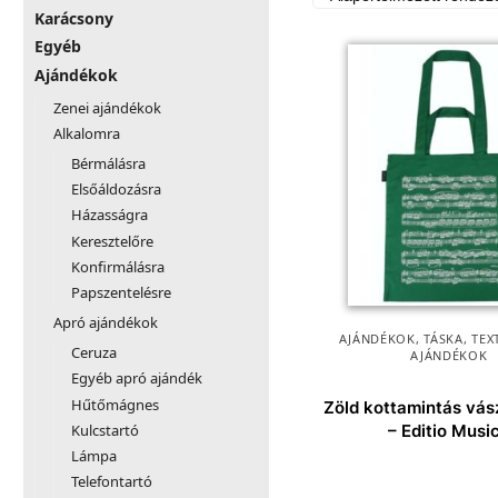
Karácsony
Egyéb
Ajándékok
Zenei ajándékok
Alkalomra
Bérmálásra
Elsőáldozásra
Házasságra
Keresztelőre
Konfirmálásra
Papszentelésre
Apró ajándékok
AJÁNDÉKOK
,
TÁSKA
,
TEX
Ceruza
AJÁNDÉKOK
Egyéb apró ajándék
Hűtőmágnes
Zöld kottamintás vás
Kulcstartó
– Editio Musi
Lámpa
Telefontartó