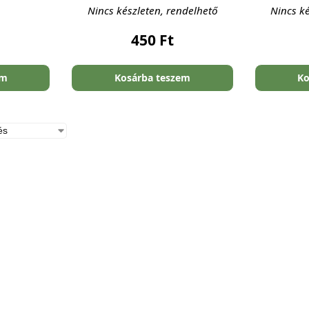
Nincs készleten, rendelhető
Nincs ké
450
Ft
em
Kosárba teszem
Ko