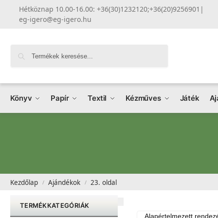
Hétköznap 10.00-16.00: +36(30)1232120;+36(20)9256901
|
eg-igero@eg-igero.hu
Keresés
Könyv
Papír
Textil
Kézműves
Játék
Aj
Kezdőlap
Ajándékok
23. oldal
/
/
TERMÉKKATEGÓRIÁK