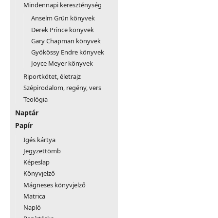
Mindennapi kereszténység
Anselm Grün könyvek
Derek Prince könyvek
Gary Chapman könyvek
Gyökössy Endre könyvek
Joyce Meyer könyvek
Riportkötet, életrajz
Szépirodalom, regény, vers
Teológia
Naptár
Papír
Igés kártya
Jegyzettömb
Képeslap
Könyvjelző
Mágneses könyvjelző
Matrica
Napló