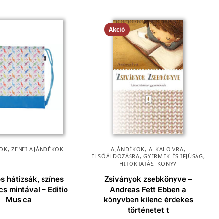
Akció
KOK
,
ZENEI AJÁNDÉKOK
AJÁNDÉKOK
,
ALKALOMRA
,
ELSŐÁLDOZÁSRA
,
GYERMEK ÉS IFJÚSÁG
,
HITOKTATÁS
,
KÖNYV
s hátizsák, színes
Zsiványok zsebkönyve –
cs mintával – Editio
Andreas Fett Ebben a
Musica
könyvben kilenc érdekes
történetet t