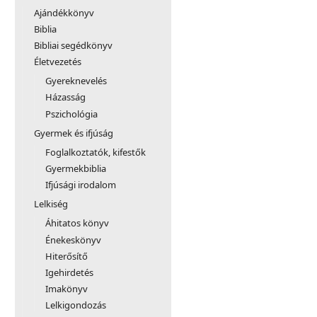
Ajándékkönyv
Biblia
Bibliai segédkönyv
Életvezetés
Gyereknevelés
Házasság
Pszichológia
Gyermek és ifjúság
Foglalkoztatók, kifestők
Gyermekbiblia
Ifjúsági irodalom
Lelkiség
Áhitatos könyv
Énekeskönyv
Hiterősítő
Igehirdetés
Imakönyv
Lelkigondozás