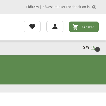
Fiókom
|
Kövess minket Facebook-on is!
Pénztár
0
Ft
0