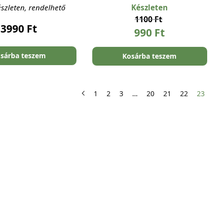
szleten, rendelhető
Készleten
1100
Ft
3990
Ft
990
Ft
sárba teszem
Kosárba teszem
1
2
3
…
20
21
22
23